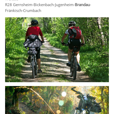
R28 Gernsheim-Bickenbach-Jugenheim-
Brandau
-
Fränkisch-Crumbach