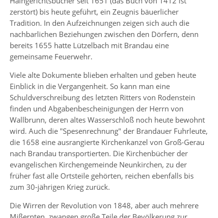
Haingerichtsbücher seit 1651 (das Buch von 1412 ist
zerstört) bis heute geführt, ein Zeugnis bäuerlicher
Tradition. In den Aufzeichnungen zeigen sich auch die
nachbarlichen Beziehungen zwischen den Dörfern, denn
bereits 1655 hatte Lützelbach mit Brandau eine
gemeinsame Feuerwehr.
Viele alte Dokumente blieben erhalten und geben heute
Einblick in die Vergangenheit. So kann man eine
Schuldverschreibung des letzten Ritters von Rodenstein
finden und Abgabenbescheinigungen der Herrn von
Wallbrunn, deren altes Wasserschloß noch heute bewohnt
wird. Auch die "Spesenrechnung" der Brandauer Fuhrleute,
die 1658 eine ausrangierte Kirchenkanzel von Groß-Gerau
nach Brandau transportierten. Die Kirchenbücher der
evangelischen Kirchengemeinde Neunkirchen, zu der
früher fast alle Ortsteile gehörten, reichen ebenfalls bis
zum 30-jährigen Krieg zurück.
Die Wirren der Revolution von 1848, aber auch mehrere
Mißernten, zwangen große Teile der Bevölkerung zur