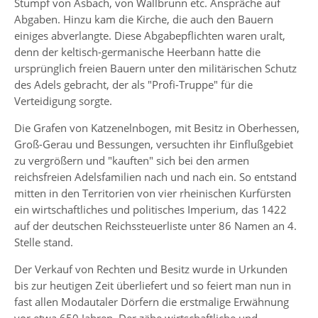
Stumpf von Asbach, von Wallbrunn etc. Anspräche auf
Abgaben. Hinzu kam die Kirche, die auch den Bauern
einiges abverlangte. Diese Abgabepflichten waren uralt,
denn der keltisch-germanische Heerbann hatte die
ursprünglich freien Bauern unter den militärischen Schutz
des Adels gebracht, der als "Profi-Truppe" für die
Verteidigung sorgte.
Die Grafen von Katzenelnbogen, mit Besitz in Oberhessen,
Groß-Gerau und Bessungen, versuchten ihr Einflußgebiet
zu vergrößern und "kauften" sich bei den armen
reichsfreien Adelsfamilien nach und nach ein. So entstand
mitten in den Territorien von vier rheinischen Kurfürsten
ein wirtschaftliches und politisches Imperium, das 1422
auf der deutschen Reichssteuerliste unter 86 Namen an 4.
Stelle stand.
Der Verkauf von Rechten und Besitz wurde in Urkunden
bis zur heutigen Zeit überliefert und so feiert man nun in
fast allen Modautaler Dörfern die erstmalige Erwähnung
vor etwa 650 Jahren. Der zähe wirtschaftliche und