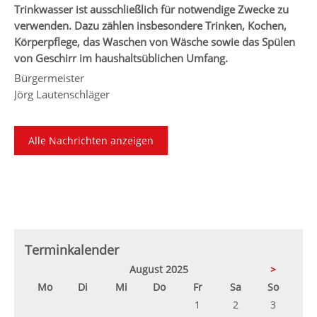
Trinkwasser ist ausschließlich für notwendige Zwecke zu
verwenden. Dazu zählen insbesondere Trinken, Kochen,
Körperpflege, das Waschen von Wäsche sowie das Spülen
von Geschirr im haushaltsüblichen Umfang.
Bürgermeister
Jörg Lautenschläger
Alle Nachrichten anzeigen
Terminkalender
August 2025
>
ntag
enstag
ttwoch
nnerstag
eitag
mstag
nntag
Mo
Di
Mi
Do
Fr
Sa
So
1
2
3