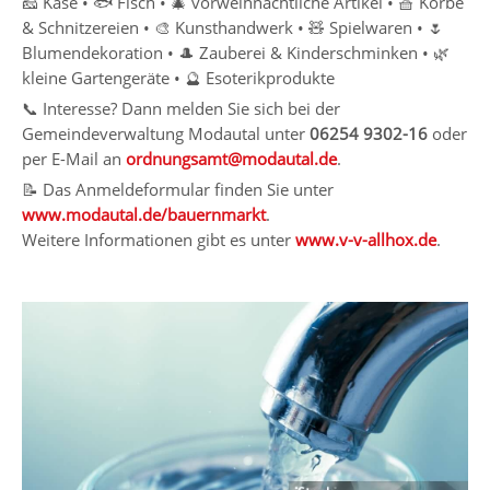
🧀 Käse • 🐟 Fisch • 🎄 vorweihnachtliche Artikel • 🧺 Körbe
& Schnitzereien • 🎨 Kunsthandwerk • 🧸 Spielwaren • 🌷
Blumendekoration • 🎩 Zauberei & Kinderschminken • 🌿
kleine Gartengeräte • 🔮 Esoterikprodukte
📞 Interesse? Dann melden Sie sich bei der
Gemeindeverwaltung Modautal unter
06254 9302-16
oder
per E-Mail an
ordnungsamt@modautal.de
.
📝 Das Anmeldeformular finden Sie unter
www.modautal.de/bauernmarkt
.
Weitere Informationen gibt es unter
www.v-v-allhox.de
.