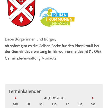
Liebe Bürgerinnen und Bürger,
ab sofort gibt es die Gelben Säcke für den Plastikmüll bei
der Gemeindeverwaltung im Einwohnermeldeamt (1. OG).
Gemeindeverwaltung Modautal
Terminkalender
<
August 2026
>
ntag
enstag
ttwoch
nnerstag
eitag
mstag
nntag
Mo
Di
Mi
Do
Fr
Sa
So