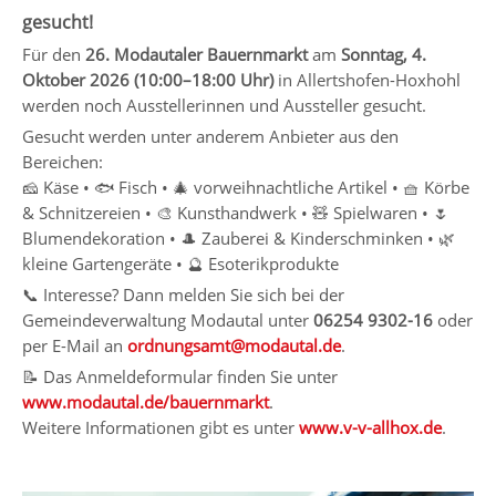
gesucht!
Für den
26. Modautaler Bauernmarkt
am
Sonntag, 4.
Oktober 2026 (10:00–18:00 Uhr)
in Allertshofen-Hoxhohl
werden noch Ausstellerinnen und Aussteller gesucht.
Gesucht werden unter anderem Anbieter aus den
Bereichen:
🧀 Käse • 🐟 Fisch • 🎄 vorweihnachtliche Artikel • 🧺 Körbe
& Schnitzereien • 🎨 Kunsthandwerk • 🧸 Spielwaren • 🌷
Blumendekoration • 🎩 Zauberei & Kinderschminken • 🌿
kleine Gartengeräte • 🔮 Esoterikprodukte
📞 Interesse? Dann melden Sie sich bei der
Gemeindeverwaltung Modautal unter
06254 9302-16
oder
per E-Mail an
ordnungsamt@modautal.de
.
📝 Das Anmeldeformular finden Sie unter
www.modautal.de/bauernmarkt
.
Weitere Informationen gibt es unter
www.v-v-allhox.de
.