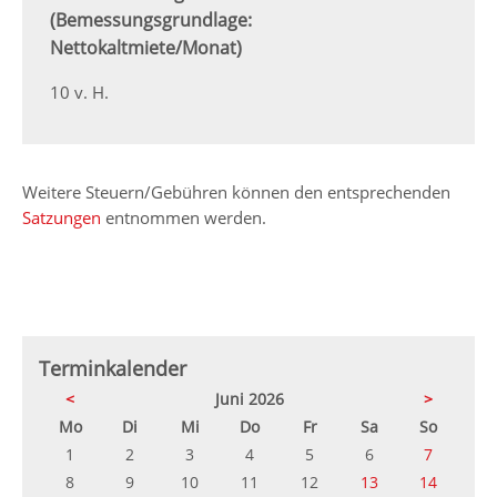
(Bemessungsgrundlage:
Nettokaltmiete/Monat)
10 v. H.
Weitere Steuern/Gebühren können den entsprechenden
Satzungen
entnommen werden.
Terminkalender
<
Juni 2026
>
ntag
enstag
ttwoch
nnerstag
eitag
mstag
nntag
Mo
Di
Mi
Do
Fr
Sa
So
1
2
3
4
5
6
7
8
9
10
11
12
13
14