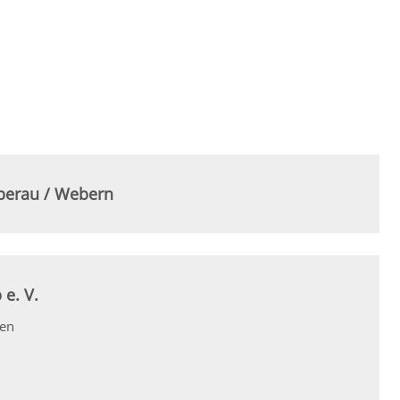
eberau / Webern
e. V.
fen