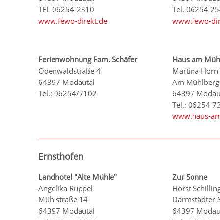
TEL 06254-2810
Tel. 06254 2
www.fewo-direkt.de
www.fewo-dir
Ferienwohnung Fam. Schäfer
Haus am Müh
Odenwaldstraße 4
Martina Horn
64397 Modautal
Am Mühlberg
Tel.: 06254/7102
64397 Modau
Tel.: 06254 7
www.haus-am
Ernsthofen
Landhotel "Alte Mühle"
Zur Sonne
Angelika Ruppel
Horst Schillin
Mühlstraße 14
Darmstädter 
64397 Modautal
64397 Modau