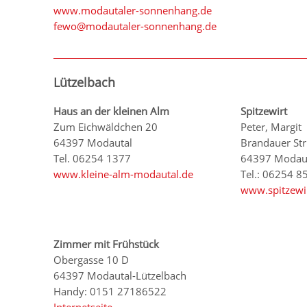
www.modautaler-sonnenhang.de
fewo@modautaler-sonnenhang.de
Lützelbach
Haus an der kleinen Alm
Spitzewirt
Zum Eichwäldchen 20
Peter, Margit
64397 Modautal
Brandauer Str
Tel. 06254 1377
64397 Modau
www.kleine-alm-modautal.de
Tel.: 06254 8
www.spitzewi
Zimmer mit Frühstück
Obergasse 10 D
64397 Modautal-Lützelbach
Handy: 0151 27186522
Internetseite