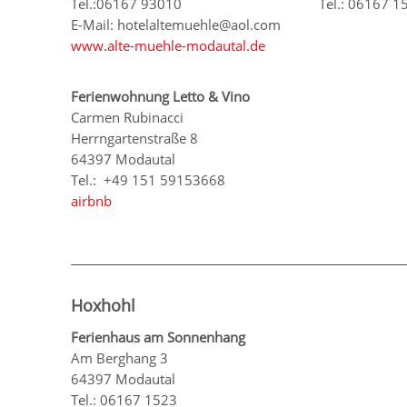
Tel.:06167 93010
Tel.: 06167 1
E-Mail: hotelaltemuehle@aol.com
www.alte-muehle-modautal.de
Ferienwohnung Letto & Vino
Carmen Rubinacci
Herrngartenstraße 8
64397 Modautal
Tel.: +49 151 59153668
airbnb
Hoxhohl
Ferienhaus am Sonnenhang
Am Berghang 3
64397 Modautal
Tel.: 06167 1523