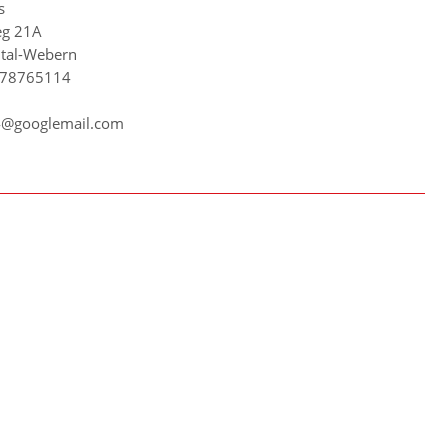
s
eg 21A
tal-Webern
-78765114
4@googlemail.com