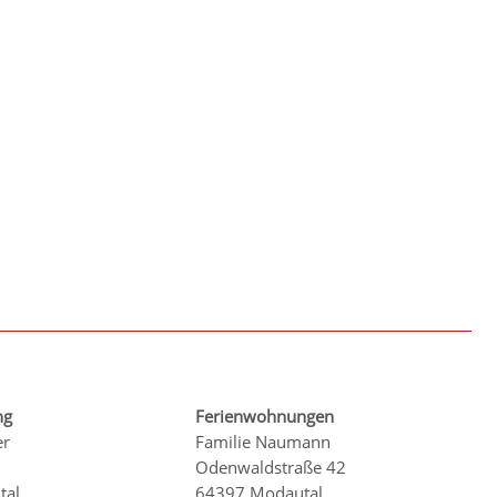
ng
Ferienwohnungen
er
Familie Naumann
1
Odenwaldstraße 42
tal
64397 Modautal