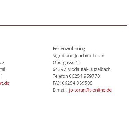
Ferienwohnung
Sigrid und Joachim Toran
. 3
Obergasse 11
tal
64397 Modautal-Lützelbach
51
Telefon 06254 959770
rt.de
FAX 06254 959505
E-mail:
jo-toran@t-online.de