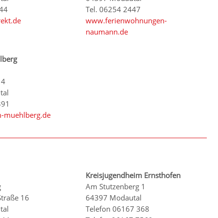
544
Tel. 06254 2447
ekt.de
www.ferienwohnungen-
naumann.de
lberg
 4
tal
391
-muehlberg.de
Kreisjugendheim Ernsthofen
g
Am Stutzenberg 1
Straße 16
64397 Modautal
tal
Telefon 06167 368