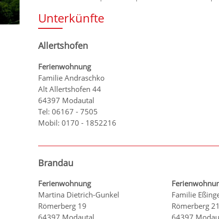
Unterkünfte
Allertshofen
Ferienwohnung
Familie Andraschko
Alt Allertshofen 44
64397 Modautal
Tel: 06167 - 7505
Mobil: 0170 - 1852216
Brandau
Ferienwohnung
Ferienwohnu
Martina Dietrich-Gunkel
Familie Eßing
Römerberg 19
Römerberg 2
64397 Modautal
64397 Modau