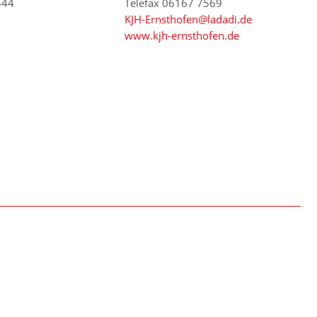
544
Telefax 06167 7569
KJH-Ernsthofen@ladadi.de
www.kjh-ernsthofen.de