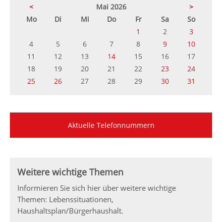
<
Mai 2026
>
ntag
enstag
ttwoch
nnerstag
eitag
mstag
nntag
Mo
Di
Mi
Do
Fr
Sa
So
1
2
3
4
5
6
7
8
9
10
11
12
13
14
15
16
17
18
19
20
21
22
23
24
25
26
27
28
29
30
31
Aktuelle Telefonnummern
Weitere wichtige Themen
Informieren Sie sich hier über weitere wichtige
Themen: Lebenssituationen,
Haushaltsplan/Bürgerhaushalt.