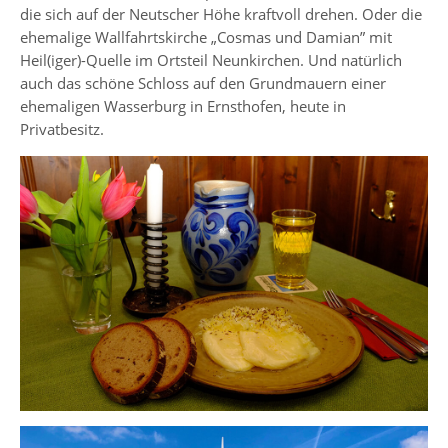
die sich auf der Neutscher Höhe kraftvoll drehen. Oder die
ehemalige Wallfahrtskirche „Cosmas und Damian” mit
Heil(iger)-Quelle im Ortsteil Neunkirchen. Und natürlich
auch das schöne Schloss auf den Grundmauern einer
ehemaligen Wasserburg in Ernsthofen, heute in
Privatbesitz.