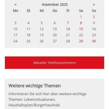
<
November 2025
>
ntag
enstag
ttwoch
nnerstag
eitag
mstag
nntag
Mo
Di
Mi
Do
Fr
Sa
So
1
2
3
4
5
6
7
8
9
10
11
12
13
14
15
16
17
18
19
20
21
22
23
24
25
26
27
28
29
30
Aktuelle Telefonnummern
Weitere wichtige Themen
Informieren Sie sich hier über weitere wichtige
Themen: Lebenssituationen,
Haushaltsplan/Bürgerhaushalt.