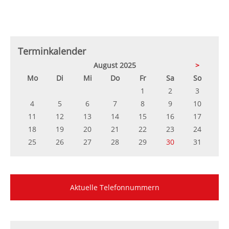
Terminkalender
August 2025
>
ntag
enstag
ttwoch
nnerstag
eitag
mstag
nntag
Mo
Di
Mi
Do
Fr
Sa
So
1
2
3
4
5
6
7
8
9
10
11
12
13
14
15
16
17
18
19
20
21
22
23
24
25
26
27
28
29
30
31
Aktuelle Telefonnummern