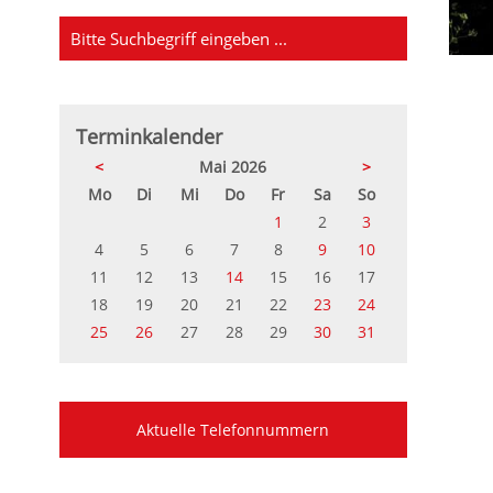
Terminkalender
<
Mai 2026
>
ntag
enstag
ttwoch
nnerstag
eitag
mstag
nntag
Mo
Di
Mi
Do
Fr
Sa
So
1
2
3
4
5
6
7
8
9
10
11
12
13
14
15
16
17
18
19
20
21
22
23
24
25
26
27
28
29
30
31
Aktuelle Telefonnummern