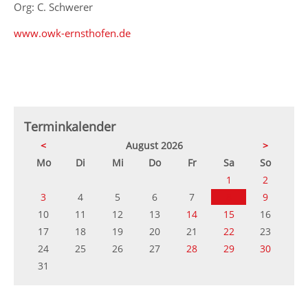
Org: C. Schwerer
www.owk-ernsthofen.de
Terminkalender
<
August 2026
>
ntag
enstag
ttwoch
nnerstag
eitag
mstag
nntag
Mo
Di
Mi
Do
Fr
Sa
So
1
2
3
4
5
6
7
8
9
10
11
12
13
14
15
16
17
18
19
20
21
22
23
24
25
26
27
28
29
30
31