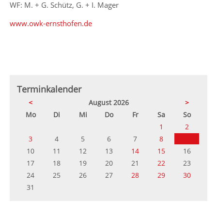
WF: M. + G. Schütz, G. + I. Mager
www.owk-ernsthofen.de
Terminkalender
<
August 2026
>
ntag
enstag
ttwoch
nnerstag
eitag
mstag
nntag
Mo
Di
Mi
Do
Fr
Sa
So
1
2
3
4
5
6
7
8
9
10
11
12
13
14
15
16
17
18
19
20
21
22
23
24
25
26
27
28
29
30
31