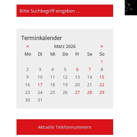
Terminkalender
<
März 2026
>
ntag
enstag
ttwoch
nnerstag
eitag
mstag
nntag
Mo
Di
Mi
Do
Fr
Sa
So
1
2
3
4
5
6
7
8
9
10
11
12
13
14
15
16
17
18
19
20
21
22
23
24
25
26
27
28
29
30
31
Aktuelle Telefonnummern