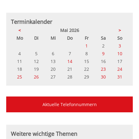
Terminkalender
<
Mai 2026
>
ntag
enstag
ttwoch
nnerstag
eitag
mstag
nntag
Mo
Di
Mi
Do
Fr
Sa
So
1
2
3
4
5
6
7
8
9
10
11
12
13
14
15
16
17
18
19
20
21
22
23
24
25
26
27
28
29
30
31
Aktuelle Telefonnummern
Weitere wichtige Themen