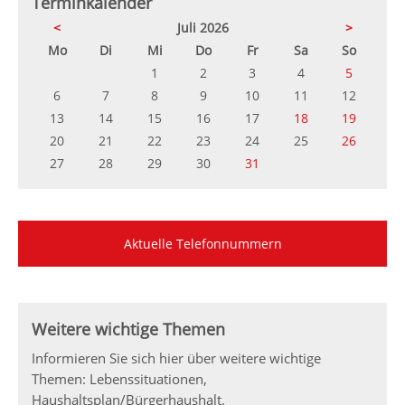
Terminkalender
<
Juli 2026
>
ntag
enstag
ttwoch
nnerstag
eitag
mstag
nntag
Mo
Di
Mi
Do
Fr
Sa
So
1
2
3
4
5
6
7
8
9
10
11
12
13
14
15
16
17
18
19
20
21
22
23
24
25
26
27
28
29
30
31
Aktuelle Telefonnummern
Weitere wichtige Themen
Informieren Sie sich hier über weitere wichtige
Themen: Lebenssituationen,
Haushaltsplan/Bürgerhaushalt.